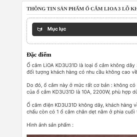
THÔNG TIN SẢN PHẨM Ổ CẮM LIOA 3 LỖ K
Mục lục
Đặc điểm
Ổ cắm LiOA KD3U31D là loại ổ cắm không dây 3
đối tượng khách hàng có nhu cầu không cao về 
Do đó, ổ cắm này ở mức rất cơ bản : không có 
của ổ cắm KD3U31D là 10A, 2200W, phù hợp dù
Ổ cắm điện KD3U31D không dây, khách hàng về
chấu còn có 1 ổ cắm chân dẹt nằm ở phia cuối 
Hình ảnh sản phẩm :