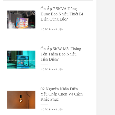
Ốn Áp 7 5KVA Dùng
Được Bao Nhiêu Thiết Bị
Điện Cùng Lúc?
1 CÁC BÌNH LUẬN
Ổn Áp 5KW Mỗi Tháng
Tốn Thêm Bao Nhiêu
Tiền Điện?
1 CÁC BÌNH LUẬN
02 Nguyên Nhân Điện
Yếu Chập Chờn Và Cách
Khắc Phục
1 CÁC BÌNH LUẬN