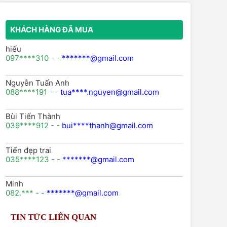
KHÁCH HÀNG ĐÃ MUA
hiếu
097****310 - -
*******@gmail.com
Nguyễn Tuấn Anh
088****191 - -
tua****.nguyen@gmail.com
Bùi Tiến Thành
039****912 - -
bui****thanh@gmail.com
Tiến đẹp trai
035****123 - -
*******@gmail.com
Minh
082.*** - -
*******@gmail.com
TIN TỨC LIÊN QUAN
Lê thị nhung
098xxx746 -
lenhungxxxx@gmail.com