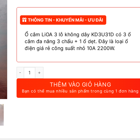
là:
tại
33.000 ₫.
là:
30.000 ₫.
THÔNG TIN - KHUYẾN MÃI - ƯU ĐÃI
Ổ cắm LiOA 3 lỗ không dây KD3U31D có 3 ổ
cắm đa năng 3 chấu + 1 ổ dẹt. Đây là loại ổ
điện giá rẻ công suất nhỏ 10A 2200W.
Ổ Cắm LiOA 3 Lỗ Không Dây KD3U31D 10A 2200W Giá Rẻ số
THÊM VÀO GIỎ HÀNG
Bạn có thể mua nhiều sản phẩm trong cùng 1 đơn hàng