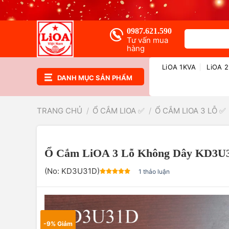
Chuyển
đến
nội
0987.621.590
Tìm
dung
Tư vấn mua
kiếm:
hàng
LiOA 1KVA
LiOA 
DANH MỤC SẢN PHẨM
TRANG CHỦ
/
Ổ CẮM LIOA ✅
/
Ổ CẮM LIOA 3 LỖ ✅
Ổ Cắm LiOA 3 Lỗ Không Dây KD3U3
(No:
KD3U31D
)
1 thảo luận
-9% Giảm