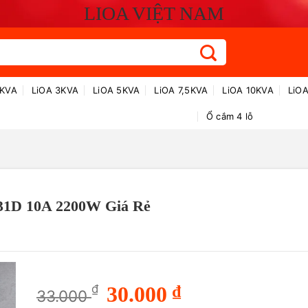
LIOA VIỆT NAM
2KVA
LiOA 3KVA
LiOA 5KVA
LiOA 7,5KVA
LiOA 10KVA
LiO
Ổ cắm 4 lỗ
1D 10A 2200W Giá Rẻ
Giá
Giá
₫
30.000
₫
33.000
gốc
hiện