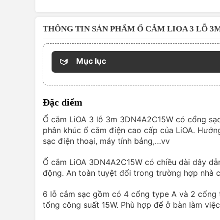
THÔNG TIN SẢN PHẨM Ổ CẮM LIOA 3 LỖ 3
Mục lục
Đặc điểm
Ổ cắm LiOA 3 lỗ 3m 3DN4A2C15W có cổng sạc 
phân khúc ổ cắm điện cao cấp của LiOA. Hướn
sạc điện thoại, máy tính bảng,…vv
Ổ cắm LiOA 3DN4A2C15W có chiều dài dây dẫn
động. An toàn tuyệt đối trong trường hợp nhà c
6 lỗ cắm sạc gồm có 4 cổng type A và 2 cổng ty
tổng công suất 15W. Phù hợp để ở bàn làm việc 