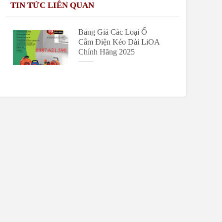
TIN TỨC LIÊN QUAN
Lê thị nhung
098xxx746 -
lenhungxxxx@gmail.com
Bảng Giá Các Loại Ổ
Cắm Điện Kéo Dài LiOA
Chính Hãng 2025