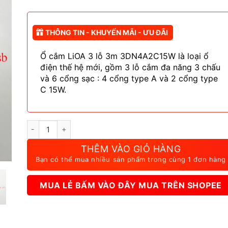
là:
tại
350.000 ₫.
là:
280.000 ₫.
THÔNG TIN - KHUYẾN MÃI - ƯU ĐÃI
Ổ cắm LiOA 3 lỗ 3m 3DN4A2C15W là loại ổ
điện thế hệ mới, gồm 3 lỗ cắm đa năng 3 chấu
và 6 cổng sạc : 4 cổng type A và 2 cổng type
C 15W.
Ổ Cắm LiOA 3 Lỗ 3M 3DN4A2C15W Có Cổng Sạc USB 15W s
THÊM VÀO GIỎ HÀNG
Bạn có thể mua nhiều sản phẩm trong cùng 1 đơn hàng
MUA LẺ BẤM VÀO ĐÂY MUA TRÊN SHOPEE