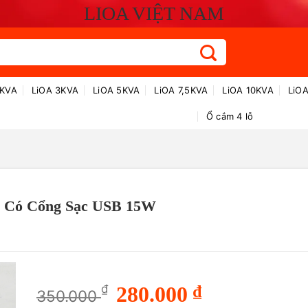
LIOA VIỆT NAM
2KVA
LiOA 3KVA
LiOA 5KVA
LiOA 7,5KVA
LiOA 10KVA
LiO
Ổ cắm 4 lỗ
Có Cổng Sạc USB 15W
Giá
Giá
₫
280.000
₫
350.000
gốc
hiện