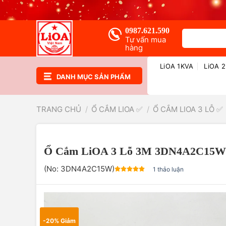
Chuyển
đến
nội
0987.621.590
Tìm
dung
Tư vấn mua
kiếm:
hàng
LiOA 1KVA
LiOA 
DANH MỤC SẢN PHẨM
TRANG CHỦ
/
Ổ CẮM LIOA ✅
/
Ổ CẮM LIOA 3 LỖ ✅
Ổ Cắm LiOA 3 Lỗ 3M 3DN4A2C15W 
(No:
3DN4A2C15W
)
1 thảo luận
-20% Giảm