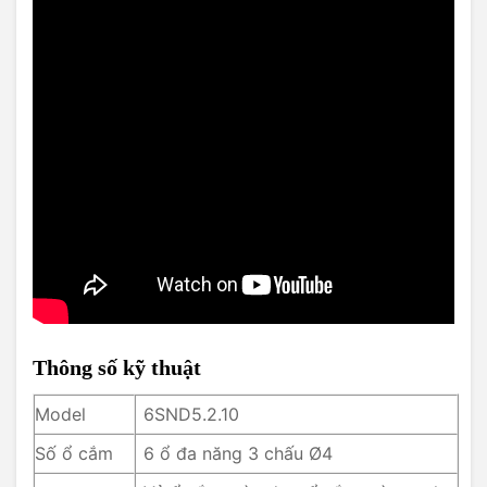
Thông số kỹ thuật
Model
6SND5.2.10
Số ổ cắm
6 ổ đa năng 3 chấu Ø4