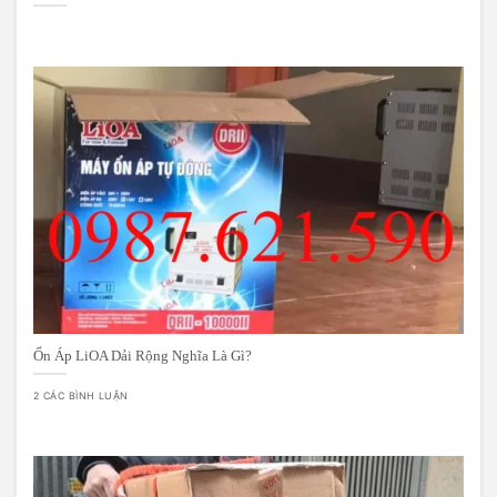
Ổn Áp LiOA Dải Rộng Nghĩa Là Gì?
2 CÁC BÌNH LUẬN