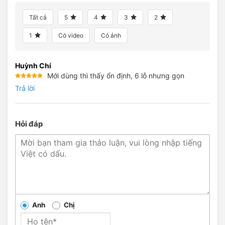
Tất cả
5
4
3
2
1
Có video
Có ảnh
Huỳnh Chí
Mới dùng thì thấy ổn định, 6 lỗ nhưng gọn
Được xếp
Trả lời
hạng
5
5
sao
Hỏi đáp
Anh
Chị