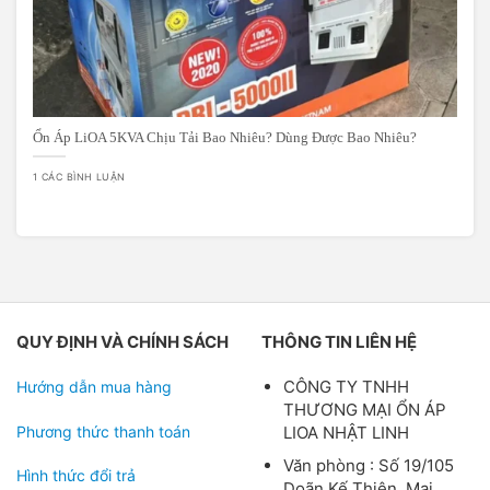
Ổn Áp LiOA 5KVA Chịu Tải Bao Nhiêu? Dùng Được Bao Nhiêu?
1 CÁC BÌNH LUẬN
QUY ĐỊNH VÀ CHÍNH SÁCH
THÔNG TIN LIÊN HỆ
CÔNG TY TNHH
Hướng dẫn mua hàng
THƯƠNG MẠI ỔN ÁP
Phương thức thanh toán
LIOA NHẬT LINH
Văn phòng : Số 19/105
Hình thức đổi trả
Doãn Kế Thiện, Mai