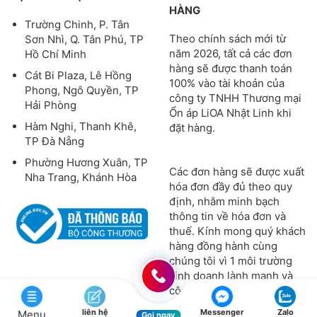
HÀNG
Trường Chinh, P. Tân
Theo chính sách mới từ
Sơn Nhì, Q. Tân Phú, TP
năm 2026, tất cả các đơn
Hồ Chí Minh
hàng sẽ được thanh toán
Cát Bi Plaza, Lê Hồng
100% vào tài khoản của
Phong, Ngô Quyền, TP
công ty TNHH Thương mại
Hải Phòng
Ổn áp LiOA Nhật Linh khi
Hàm Nghi, Thanh Khê,
đặt hàng.
TP Đà Nẵng
Phường Hương Xuân, TP
Các đơn hàng sẽ được xuất
Nha Trang, Khánh Hòa
hóa đơn đầy đủ theo quy
định, nhằm minh bạch
thông tin về hóa đơn và
thuế. Kính mong quý khách
hàng đồng hành cùng
chúng tôi vì 1 môi trường
kinh doanh lành mạnh và
công bằng!
liên hệ
Messenger
Zalo
Menu
Gọi ngay