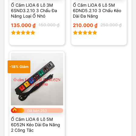
Ổ Cắm LiOA 6 Lỗ 3M
Ổ Cắm LiOA 6 Lỗ 5M
6SND3.2.10 3 Chấu Đa
6DND5.2.10 3 Chấu Kéo
Năng Loại Ổ Nhỏ
Dài Đa Năng
Giá
Giá
Giá
Giá
135.000
₫
150.000
₫
210.000
₫
250.000
₫
gốc
hiện
gốc
hiện
là:
tại
là:
tại
150.000 ₫.
là:
250.000 ₫.
là:
135.000 ₫.
210.000 ₫.
Được xếp
Được xếp
hạng
5.00
hạng
5.00
5 sao
5 sao
-18% Giảm
Đã bán 253
Ổ Cắm LiOA 6 Lỗ 5M
6D52N Kéo Dài Đa Năng
2 Công Tắc