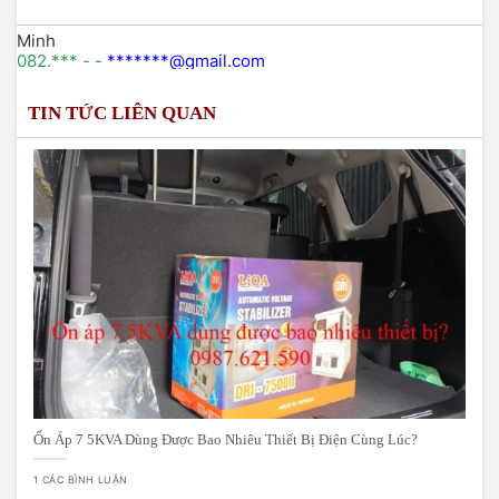
Minh
082.*** - -
*******@gmail.com
TIN TỨC LIÊN QUAN
Lê thị nhung
098xxx746 -
lenhungxxxx@gmail.com
Ốn Áp 7 5KVA Dùng Được Bao Nhiêu Thiết Bị Điện Cùng Lúc?
1 CÁC BÌNH LUẬN