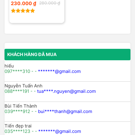
Giá
Giá
230.000
₫
280.000
₫
gốc
hiện
là:
tại
280.000 ₫.
là:
230.000 ₫.
Được xếp
hạng
5.00
5 sao
KHÁCH HÀNG ĐÃ MUA
hiếu
097****310 - -
*******@gmail.com
Nguyễn Tuấn Anh
088****191 - -
tua****.nguyen@gmail.com
Bùi Tiến Thành
039****912 - -
bui****thanh@gmail.com
Tiến đẹp trai
035****123 - -
*******@gmail.com