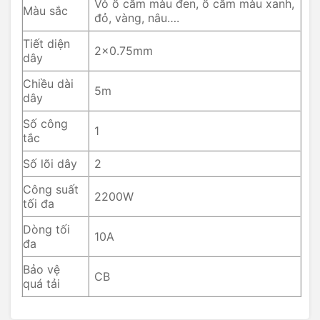
Vỏ ổ cắm màu đen, ổ cắm màu xanh,
Màu sắc
đỏ, vàng, nâu….
Tiết diện
2×0.75mm
dây
Chiều dài
5m
dây
Số công
1
tắc
Số lõi dây
2
Công suất
2200W
tối đa
Dòng tối
10A
đa
Bảo vệ
CB
quá tải