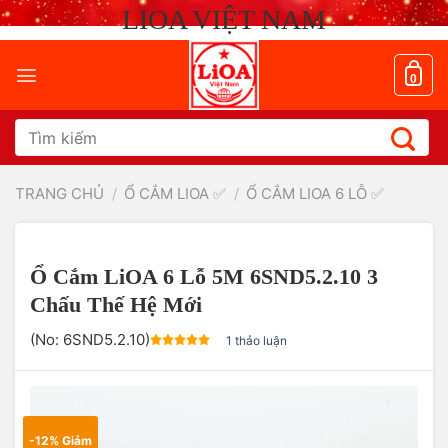
Chuyển
LIOA VIỆT NAM
đến
nội
dung
0
Tìm
kiếm:
TRANG CHỦ
/
Ổ CẮM LIOA ✅
/
Ổ CẮM LIOA 6 LỖ ✅
Ổ Cắm LiOA 6 Lỗ 5M 6SND5.2.10 3
Chấu Thế Hệ Mới
(No:
6SND5.2.10
)
1 thảo luận
-12% Giảm