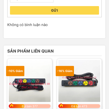
GỬI
Không có bình luận nào
SẢN PHẨM LIÊN QUAN
-10% Giảm
-16% Giảm
Đã bán 377
Đã bán 473