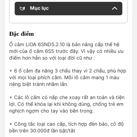
Mục lục
Đặc điểm
Ổ cắm LiOA 6SND5.2.10 là bản nâng cấp thế hệ
mới của ổ cắm 6S5 trước đây. Vì vậy có nhiều ưu
điểm hơn hẳn so với loại đời cũ như :
+ 6 ổ cắm đa năng 3 chấu thay vì 2 chấu, phù hợp
với mọi loại phích cắm. Mỗi lỗ cắm mang 1 màu
riêng biệt tránh nhầm lẫn.
+ Các lỗ cắm có nắp che xoay rất an toàn và tiện
lợi. Có thể khóa lại khi không dùng, chống trẻ em
nghịch ngợm cho tay vào bên trong.
+ Công tắc loại cao cấp, tích hợp đèn báo, có độ
bền trên 30.000đ lần bật/tắt