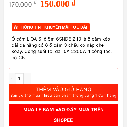
Giá
Giá
₫
150.000
₫
170.000
gốc
hiện
là:
tại
170.000 ₫.
là:
150.000 ₫.
THÔNG TIN - KHUYẾN MÃI - ƯU ĐÃI
Ổ cắm LiOA 6 lỗ 5m 6SND5.2.10 là ổ cắm kéo
dài đa năng có 6 ổ cắm 3 chấu có nắp che
xoay. Công suất tối đa 10A 2200W 1 công tắc,
có CB.
Ổ Cắm LiOA 6 Lỗ 5M 6SND5.2.10 3 Chấu Thế Hệ Mới số lượng
THÊM VÀO GIỎ HÀNG
Bạn có thể mua nhiều sản phẩm trong cùng 1 đơn hàng
MUA LẺ BẤM VÀO ĐÂY MUA TRÊN
SHOPEE