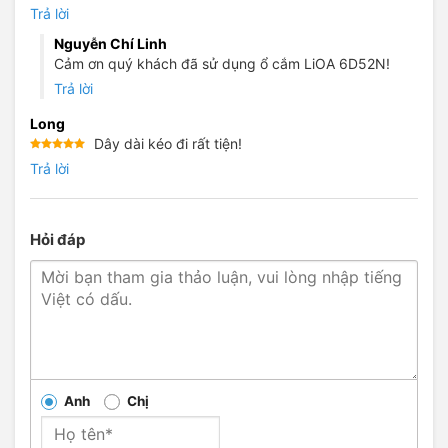
sao
Trả lời
Nguyễn Chí Linh
Cảm ơn quý khách đã sử dụng ổ cắm LiOA 6D52N!
Trả lời
Long
Dây dài kéo đi rất tiện!
Được xếp
Trả lời
hạng
5
5
sao
Hỏi đáp
Anh
Chị