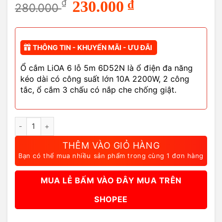
Giá
Giá
₫
230.000
₫
280.000
gốc
hiện
là:
tại
280.000 ₫.
là:
230.000 ₫.
THÔNG TIN - KHUYẾN MÃI - ƯU ĐÃI
Ổ cắm LiOA 6 lỗ 5m 6D52N là ổ điện đa năng
kéo dài có công suất lớn 10A 2200W, 2 công
tắc, ổ cắm 3 chấu có nắp che chống giật.
Ổ Cắm LiOA 6 Lỗ 5M 6D52N Kéo Dài Đa Năng 2 Công Tắc số lư
THÊM VÀO GIỎ HÀNG
Bạn có thể mua nhiều sản phẩm trong cùng 1 đơn hàng
MUA LẺ BẤM VÀO ĐÂY MUA TRÊN
SHOPEE