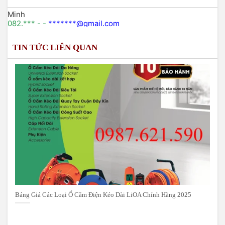
Minh
082.*** - -
*******@gmail.com
TIN TỨC LIÊN QUAN
Lê thị nhung
098xxx746 -
lenhungxxxx@gmail.com
Bảng Giá Các Loại Ổ Cắm Điện Kéo Dài LiOA Chính Hãng 2025