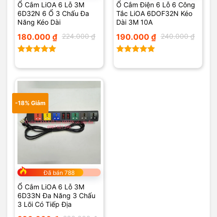
Ổ Cắm LiOA 6 Lỗ 3M
Ổ Cắm Điện 6 Lỗ 6 Công
6D32N 6 Ổ 3 Chấu Đa
Tắc LiOA 6DOF32N Kéo
Năng Kéo Dài
Dài 3M 10A
Giá
Giá
Giá
Giá
180.000
₫
224.000
₫
190.000
₫
240.000
₫
gốc
hiện
gốc
hiện
là:
tại
là:
tại
224.000 ₫.
là:
240.000 ₫.
là:
180.000 ₫.
190.000 ₫.
Được xếp
Được xếp
hạng
5.00
hạng
5.00
5 sao
5 sao
-18% Giảm
Đã bán 788
Ổ Cắm LiOA 6 Lỗ 3M
6D33N Đa Năng 3 Chấu
3 Lõi Có Tiếp Địa