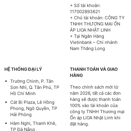
+ Số tài khoản:
117002893621
+ Chủ tài khoản: CÔNG TY
TNHH THƯƠNG MẠI ỔN
ÁP LIOA NHẬT LINH
+ Tại Ngân Hàng
Vietinbank – Chi nhánh
Nam Thăng Long
HỆ THỐNG ĐẠI LÝ
THANH TOÁN VÀ GIAO
HÀNG
Trường Chinh, P. Tân
Theo chính sách mới từ
Sơn Nhì, Q. Tân Phú, TP
năm 2026, tất cả các đơn
Hồ Chí Minh
hàng sẽ được thanh toán
Cát Bi Plaza, Lê Hồng
100% vào tài khoản của
Phong, Ngô Quyền, TP
công ty TNHH Thương mại
Hải Phòng
Ổn áp LiOA Nhật Linh khi
Hàm Nghi, Thanh Khê,
đặt hàng.
TP Đà Nẵng