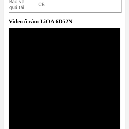
Bảo vệ
CB
quá tải
Video ổ cắm LiOA 6D52N