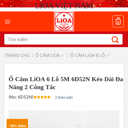
Chuyển
LIOA VIỆT NAM
đến
nội
dung
0
Tìm
kiếm:
TRANG CHỦ
/
Ổ CẮM LIOA ✅
/
Ổ CẮM LIOA 6 LỖ ✅
Ổ Cắm LiOA 6 Lỗ 5M 6D52N Kéo Dài Đa
Năng 2 Công Tắc
(No:
6D52N
)
2 thảo luận
-18% Giảm