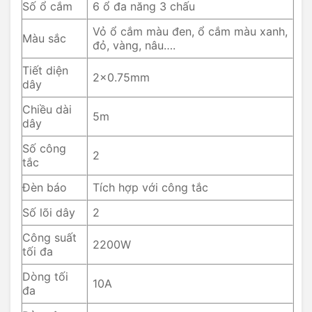
Số ổ cắm
6 ổ đa năng 3 chấu
Vỏ ổ cắm màu đen, ổ cắm màu xanh,
Màu sắc
đỏ, vàng, nâu….
Tiết diện
2×0.75mm
dây
Chiều dài
5m
dây
Số công
2
tắc
Đèn báo
Tích hợp với công tắc
Số lõi dây
2
Công suất
2200W
tối đa
Dòng tối
10A
đa