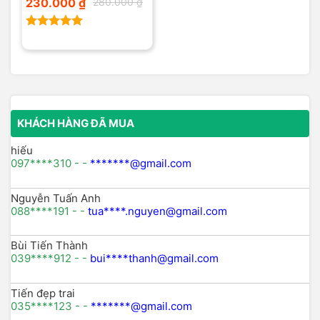
Giá
Giá
230.000
₫
280.000
₫
gốc
hiện
là:
tại
280.000 ₫.
là:
230.000 ₫.
Được xếp
hạng
5.00
5 sao
KHÁCH HÀNG ĐÃ MUA
hiếu
097****310 - -
*******@gmail.com
Nguyễn Tuấn Anh
088****191 - -
tua****.nguyen@gmail.com
Bùi Tiến Thành
039****912 - -
bui****thanh@gmail.com
Tiến đẹp trai
035****123 - -
*******@gmail.com