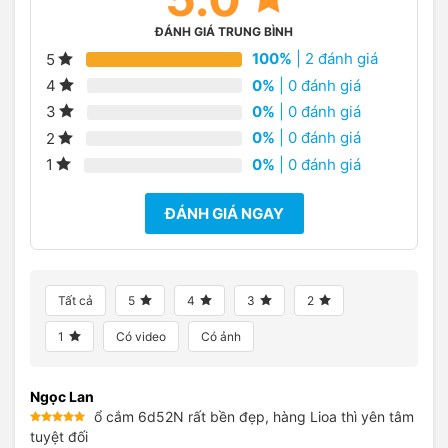
ĐÁNH GIÁ TRUNG BÌNH
100%
| 2 đánh giá
5
0%
| 0 đánh giá
4
0%
| 0 đánh giá
3
0%
| 0 đánh giá
2
0%
| 0 đánh giá
1
ĐÁNH GIÁ NGAY
Tất cả
5
4
3
2
1
Có video
Có ảnh
Ngọc Lan
ổ cắm 6d52N rất bền đẹp, hàng Lioa thì yên tâm
Được xếp
tuyệt đối
hạng
5
5