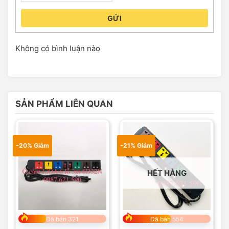
GỬI
Không có bình luận nào
SẢN PHẨM LIÊN QUAN
-20% Giảm
-21% Giảm
HẾT HÀNG
Đã bán 321
Đã bán 554