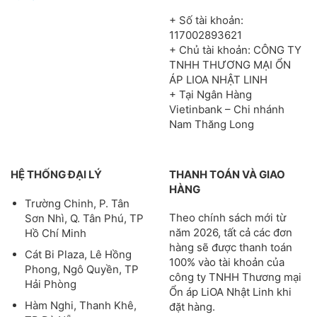
+ Số tài khoản:
117002893621
+ Chủ tài khoản: CÔNG TY
TNHH THƯƠNG MẠI ỔN
ÁP LIOA NHẬT LINH
+ Tại Ngân Hàng
Vietinbank – Chi nhánh
Nam Thăng Long
HỆ THỐNG ĐẠI LÝ
THANH TOÁN VÀ GIAO
HÀNG
Trường Chinh, P. Tân
Theo chính sách mới từ
Sơn Nhì, Q. Tân Phú, TP
năm 2026, tất cả các đơn
Hồ Chí Minh
hàng sẽ được thanh toán
Cát Bi Plaza, Lê Hồng
100% vào tài khoản của
Phong, Ngô Quyền, TP
công ty TNHH Thương mại
Hải Phòng
Ổn áp LiOA Nhật Linh khi
Hàm Nghi, Thanh Khê,
đặt hàng.