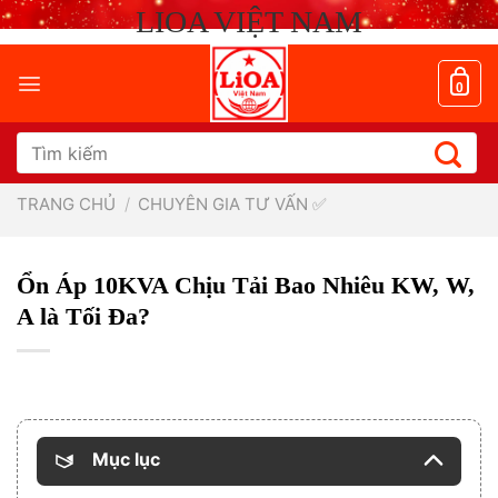
Chuyển
LIOA VIỆT NAM
đến
nội
dung
0
Tìm
kiếm:
TRANG CHỦ
/
CHUYÊN GIA TƯ VẤN ✅
Ổn Áp 10KVA Chịu Tải Bao Nhiêu KW, W,
A là Tối Đa?
Mục lục