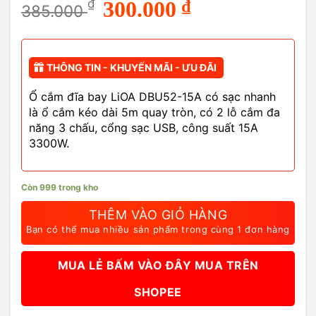
Giá
Giá
₫
300.000
₫
385.000
gốc
hiện
là:
tại
385.000 ₫.
là:
300.000 ₫.
THÔNG TIN - KHUYẾN MÃI - ƯU ĐÃI
Ổ cắm đĩa bay LiOA DBU52-15A có sạc nhanh
là ổ cắm kéo dài 5m quay tròn, có 2 lỗ cắm đa
năng 3 chấu, cổng sạc USB, công suất 15A
3300W.
Còn 999 trong kho
THÊM VÀO GIỎ HÀNG
Bạn có thể mua nhiều sản phẩm trong cùng 1 đơn hàng
MUA LẺ BẤM VÀO ĐÂY MUA TRÊN
SHOPEE