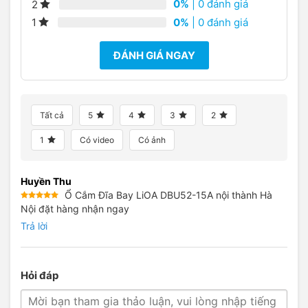
0%
| 0 đánh giá
2
0%
| 0 đánh giá
1
ĐÁNH GIÁ NGAY
Tất cả
5
4
3
2
1
Có video
Có ảnh
Huyền Thu
Ổ Cắm Đĩa Bay LiOA DBU52-15A nội thành Hà
Được xếp
Nội đặt hàng nhận ngay
hạng
5
5
sao
Trả lời
Hỏi đáp