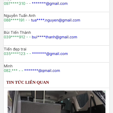
097****310 - -
*******@gmail.com
Nguyễn Tuấn Anh
088****191 - -
tua****.nguyen@gmail.com
Bùi Tiến Thành
039****912 - -
bui****thanh@gmail.com
Tiến đẹp trai
035****123 - -
*******@gmail.com
Minh
082.*** - -
*******@gmail.com
TIN TỨC LIÊN QUAN
Lê thị nhung
098xxx746 -
lenhungxxxx@gmail.com