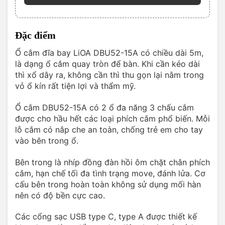
Đặc điểm
Ổ cắm đĩa bay LiOA DBU52-15A có chiều dài 5m,
là dạng ổ cắm quay tròn để bàn. Khi cần kéo dài
thì xổ dây ra, không cần thì thu gọn lại nằm trong
vỏ ổ kín rất tiện lợi và thẩm mỹ.
Ổ cắm DBU52-15A có 2 ổ đa năng 3 chấu cắm
được cho hầu hết các loại phích cắm phổ biến. Mỗi
lỗ cắm có nắp che an toàn, chống trẻ em cho tay
vào bên trong ổ.
Bên trong là nhíp đồng đàn hồi ôm chặt chân phích
cắm, hạn chế tối đa tình trạng move, đánh lửa. Cơ
cấu bên trong hoàn toàn không sử dụng mối hàn
nên có độ bền cực cao.
Các cổng sạc USB type C, type A được thiết kế