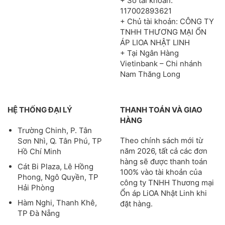
+ Số tài khoản:
117002893621
+ Chủ tài khoản: CÔNG TY
TNHH THƯƠNG MẠI ỔN
ÁP LIOA NHẬT LINH
+ Tại Ngân Hàng
Vietinbank – Chi nhánh
Nam Thăng Long
HỆ THỐNG ĐẠI LÝ
THANH TOÁN VÀ GIAO
HÀNG
Trường Chinh, P. Tân
Theo chính sách mới từ
Sơn Nhì, Q. Tân Phú, TP
năm 2026, tất cả các đơn
Hồ Chí Minh
hàng sẽ được thanh toán
Cát Bi Plaza, Lê Hồng
100% vào tài khoản của
Phong, Ngô Quyền, TP
công ty TNHH Thương mại
Hải Phòng
Ổn áp LiOA Nhật Linh khi
Hàm Nghi, Thanh Khê,
đặt hàng.
TP Đà Nẵng