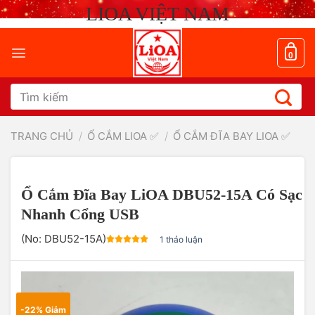
Chuyển
LIOA VIỆT NAM
đến
nội
dung
0
Tìm
kiếm:
TRANG CHỦ
/
Ổ CẮM LIOA ✅
/
Ổ CẮM ĐĨA BAY LIOA ✅
Ổ Cắm Đĩa Bay LiOA DBU52-15A Có Sạc
Nhanh Cổng USB
(No:
DBU52-15A
)
1 thảo luận
-22% Giảm