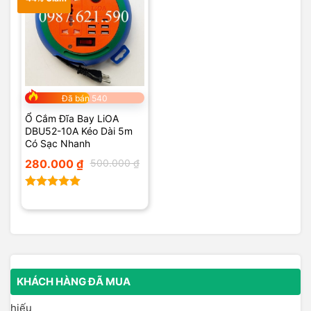
Đã bán 540
Ổ Cắm Đĩa Bay LiOA
DBU52-10A Kéo Dài 5m
Có Sạc Nhanh
Giá
Giá
280.000
₫
500.000
₫
gốc
hiện
là:
tại
500.000 ₫.
là:
280.000 ₫.
Được xếp
hạng
5.00
5 sao
KHÁCH HÀNG ĐÃ MUA
hiếu