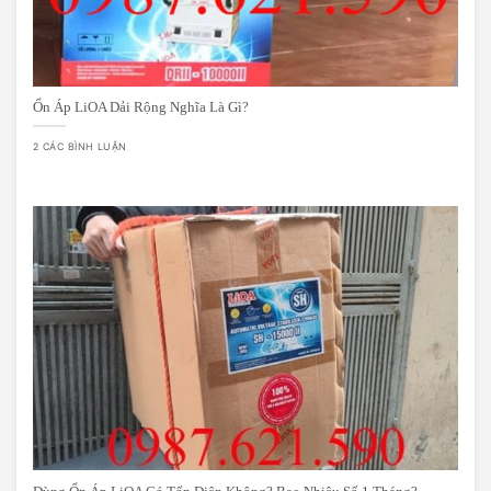
Ổn Áp LiOA Dải Rộng Nghĩa Là Gì?
2 CÁC BÌNH LUẬN