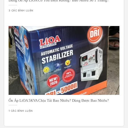
Dùng Ổn Áp LiOA Có Tốn Điện Không? Bao Nhiêu Số 1 Tháng?
3 CÁC BÌNH LUẬN
Ổn Áp LiOA 5KVA Chịu Tải Bao Nhiêu? Dùng Được Bao Nhiêu?
1 CÁC BÌNH LUẬN