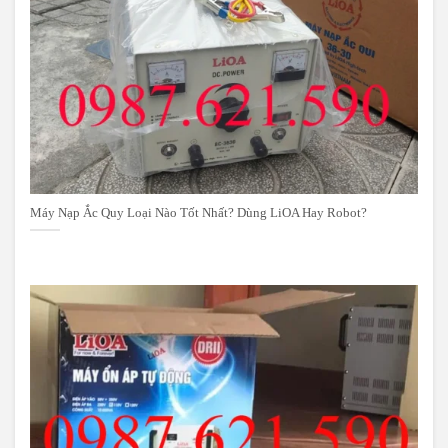
Máy Nạp Ắc Quy Loại Nào Tốt Nhất? Dùng LiOA Hay Robot?