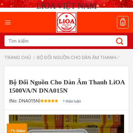
Chuyển
LIOA VIỆT NAM
đến
nội
dung
0
Tìm
kiếm:
TRANG CHỦ
/
BỘ ĐỔI NGUỒN CHO DÀN ÂM THANH✅
Bộ Đổi Nguồn Cho Dàn Âm Thanh LiOA
1500VA/N DNA015N
(No:
DNA015N
)
1 thảo luận
-7% Giảm