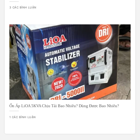
3 CÁC BÌNH LUẬN
Ổn Áp LiOA 5KVA Chịu Tải Bao Nhiêu? Dùng Được Bao Nhiêu?
1 CÁC BÌNH LUẬN