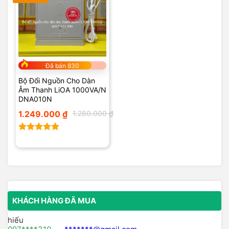
Đã bán 830
Bộ Đổi Nguồn Cho Dàn
Âm Thanh LiOA 1000VA/N
DNA010N
Giá
Giá
1.249.000
₫
1.280.000
₫
gốc
hiện
là:
tại
1.280.000 ₫.
là:
1.249.000 ₫.
Được xếp
hạng
5.00
5 sao
KHÁCH HÀNG ĐÃ MUA
hiếu