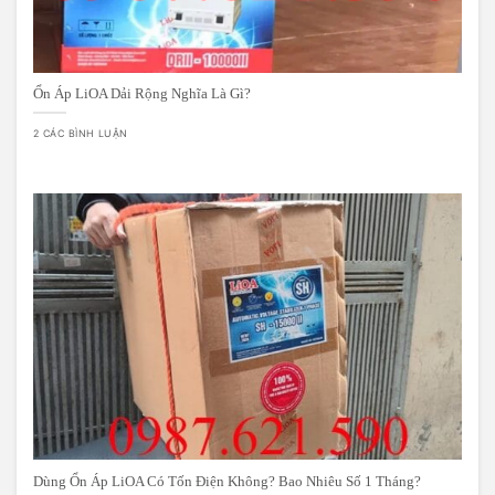
Ổn Áp LiOA Dải Rộng Nghĩa Là Gì?
2 CÁC BÌNH LUẬN
Dùng Ổn Áp LiOA Có Tốn Điện Không? Bao Nhiêu Số 1 Tháng?