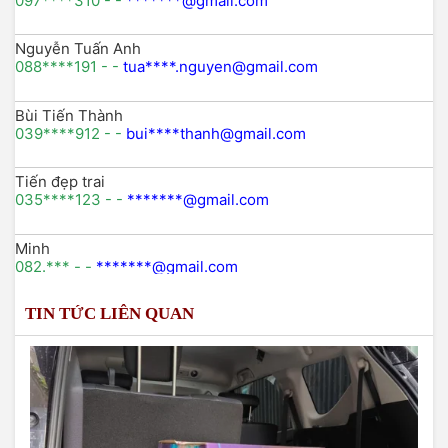
097****310 - -
*******@gmail.com
Nguyễn Tuấn Anh
088****191 - -
tua****.nguyen@gmail.com
Bùi Tiến Thành
039****912 - -
bui****thanh@gmail.com
Tiến đẹp trai
035****123 - -
*******@gmail.com
Minh
082.*** - -
*******@gmail.com
TIN TỨC LIÊN QUAN
Lê thị nhung
098xxx746 -
lenhungxxxx@gmail.com