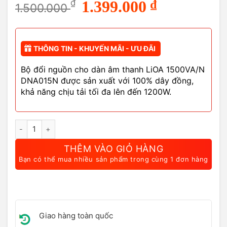
Giá
Giá
₫
1.399.000
₫
1.500.000
gốc
hiện
là:
tại
1.500.000 ₫.
là:
1.399.000 ₫.
THÔNG TIN - KHUYẾN MÃI - ƯU ĐÃI
Bộ đổi nguồn cho dàn âm thanh LiOA 1500VA/N
DNA015N được sản xuất với 100% dây đồng,
khả năng chịu tải tối đa lên đến 1200W.
Bộ Đổi Nguồn Cho Dàn Âm Thanh LiOA 1500VA/N DNA015N số 
THÊM VÀO GIỎ HÀNG
Bạn có thể mua nhiều sản phẩm trong cùng 1 đơn hàng
Giao hàng toàn quốc