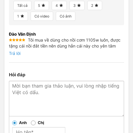
Tất cả
5
4
3
2
1
Có video
Có ảnh
Đào Văn Định
Tôi mua về dùng cho nồi cơm 1105w luôn, được
Được xếp
tặng cái nồi đắt tiền nên dùng hẳn cái này cho yên tâm
hạng
5
5
sao
Trả lời
Hỏi đáp
Anh
Chị