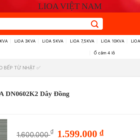
LIOA VIỆT NAM
2KVA
LiOA 3KVA
LiOA 5KVA
LiOA 7,5KVA
LiOA 10KVA
LiO
Ổ cắm 4 lỗ
O BẾP TỪ NHẬT ✅
VA DN0602K2 Dây Đồng
Giá
Giá
₫
1.599.000
₫
1.600.000
gốc
hiện