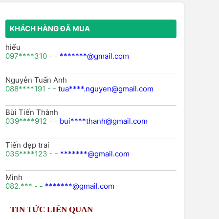
KHÁCH HÀNG ĐÃ MUA
hiếu
097****310 - -
*******@gmail.com
Nguyễn Tuấn Anh
088****191 - -
tua****.nguyen@gmail.com
Bùi Tiến Thành
039****912 - -
bui****thanh@gmail.com
Tiến đẹp trai
035****123 - -
*******@gmail.com
Minh
082.*** - -
*******@gmail.com
TIN TỨC LIÊN QUAN
Lê thị nhung
098xxx746 -
lenhungxxxx@gmail.com