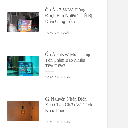
Ốn Áp 7 5KVA Dùng
Được Bao Nhiêu Thiết Bị
Điện Cùng Lúc?
1 CÁC BÌNH LUẬN
Ổn Áp 5KW Mỗi Tháng
Tốn Thêm Bao Nhiêu
Tiền Điện?
1 CÁC BÌNH LUẬN
02 Nguyên Nhân Điện
Yếu Chập Chờn Và Cách
Khắc Phục
1 CÁC BÌNH LUẬN