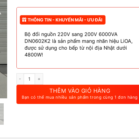
là:
tại
1.600.000 ₫.
là:
1.599.000 
THÔNG TIN - KHUYẾN MÃI - ƯU ĐÃI
Bộ đổi nguồn 220V sang 200V 6000VA
DN0602K2 là sản phẩm mang nhãn hiệu LiOA,
được sử dụng cho bếp từ nội địa Nhật dưới
4800W!
Bộ Đổi Nguồn 220V Sang 200V 6000VA DN0602K2 Dây Đồn
THÊM VÀO GIỎ HÀNG
Bạn có thể mua nhiều sản phẩm trong cùng 1 đơn hàng