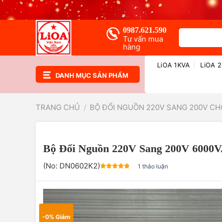
Chuyển
đến
nội
0987.621.590
Tìm
dung
Tư vấn mua
kiếm:
hàng
LiOA 1KVA
LiOA 
DANH MỤC SẢN PHẨM
TRANG CHỦ
/
BỘ ĐỔI NGUỒN 220V SANG 200V CH
Bộ Đổi Nguồn 220V Sang 200V 6000
(No:
DN0602K2
)
1 thảo luận
-0% Giảm