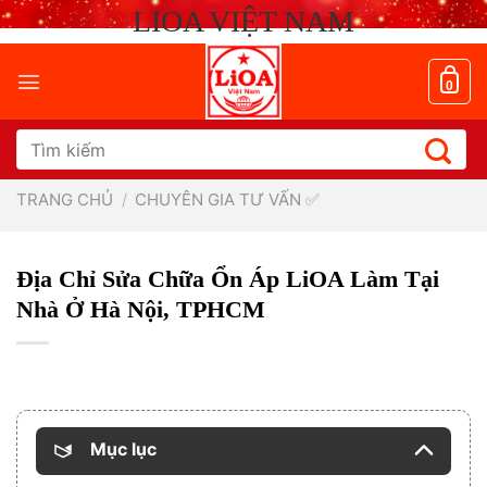
Chuyển
LIOA VIỆT NAM
đến
nội
dung
0
Tìm
kiếm:
TRANG CHỦ
/
CHUYÊN GIA TƯ VẤN ✅
Địa Chỉ Sửa Chữa Ổn Áp LiOA Làm Tại
Nhà Ở Hà Nội, TPHCM
Mục lục