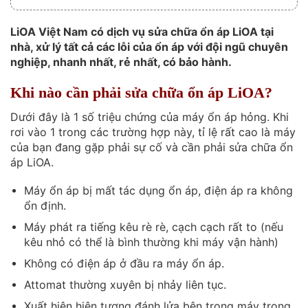
LiOA Việt Nam có dịch vụ sửa chữa ổn áp LiOA tại
nhà, xử lý tất cả các lỗi của ổn áp với đội ngũ chuyên
nghiệp, nhanh nhất, rẻ nhất, có bảo hành.
Khi nào cần phải sửa chữa ổn áp LiOA?
Dưới đây là 1 số triệu chứng của máy ổn áp hỏng. Khi
rơi vào 1 trong các trường hợp này, tỉ lệ rất cao là máy
của bạn đang gặp phải sự cố và cần phải sửa chữa ổn
áp LiOA.
Máy ổn áp bị mất tác dụng ổn áp, điện áp ra không
ổn định.
Máy phát ra tiếng kêu rè rè, cạch cạch rất to (nếu
kêu nhỏ có thể là bình thường khi máy vận hành)
Không có điện áp ở đầu ra máy ổn áp.
Attomat thường xuyên bị nhảy liên tục.
Xuất hiện hiện tượng đánh lửa bên trong máy trong