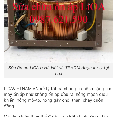
Sửa ổn áp LiOA ở Hà Nội và TPHCM được xử lý tại
nhà
LIOAVIETNAM.VN xử lý tất cả những ca bệnh nặng của
máy ổn áp như không ổn áp đầu ra, hỏng mạch điều
khiển, hỏng mô-tơ, hỏng gãy chổi than, cháy cuộn
đồng…
Các linh kiện thay thế được cam kết chính hãng, đáp