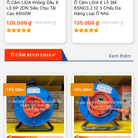
Ổ Cắm LiOA Không Dây 6
Ổ Cắm LiOA 6 Lỗ 3M
Lỗ 6P-2DN Siêu Chịu Tải
6SND3.2.10 3 Chấu Đa
Cao 6600W
Năng Loại Ổ Nhỏ
Giá
Giá
Giá
Giá
120.000
₫
150.000
₫
135.000
₫
150.000
₫
gốc
hiện
gốc
hiện
là:
tại
là:
tại
150.000 ₫.
là:
150.000 ₫.
là:
120.000 ₫.
135.000 ₫.
Được xếp
Được xếp
hạng
5.00
hạng
5.00
5 sao
5 sao
Ổ CẮM RULO LIOA ✅
Xem thêm
-14% Giảm
-16% Giảm