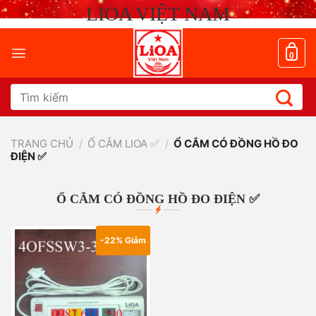
Chuyển
LIOA VIỆT NAM
đến
nội
dung
0
Tìm
kiếm:
TRANG CHỦ
/
Ổ CẮM LIOA ✅
/
Ổ CẮM CÓ ĐỒNG HỒ ĐO
ĐIỆN ✅
Ổ CẮM CÓ ĐỒNG HỒ ĐO ĐIỆN ✅
-22% Giảm