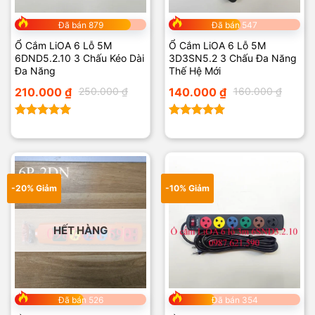
Đã bán 879
Đã bán 547
Ổ Cắm LiOA 6 Lỗ 5M
Ổ Cắm LiOA 6 Lỗ 5M
6DND5.2.10 3 Chấu Kéo Dài
3D3SN5.2 3 Chấu Đa Năng
Đa Năng
Thế Hệ Mới
Giá
Giá
Giá
Giá
210.000
₫
250.000
₫
140.000
₫
160.000
₫
gốc
hiện
gốc
hiện
là:
tại
là:
tại
250.000 ₫.
là:
160.000 ₫.
là:
210.000 ₫.
140.000 ₫.
Được xếp
Được xếp
hạng
5.00
hạng
5.00
5 sao
5 sao
-20% Giảm
-10% Giảm
HẾT HÀNG
Đã bán 526
Đã bán 354