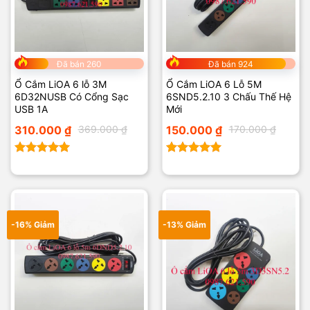
Đã bán 260
Đã bán 924
Ổ Cắm LiOA 6 lỗ 3M
Ổ Cắm LiOA 6 Lỗ 5M
6D32NUSB Có Cổng Sạc
6SND5.2.10 3 Chấu Thế Hệ
USB 1A
Mới
Giá
Giá
Giá
Giá
310.000
₫
369.000
₫
150.000
₫
170.000
₫
gốc
hiện
gốc
hiện
là:
tại
là:
tại
369.000 ₫.
là:
170.000 ₫.
là:
310.000 ₫.
150.000 ₫.
Được xếp
Được xếp
hạng
5.00
hạng
5.00
5 sao
5 sao
-16% Giảm
-13% Giảm