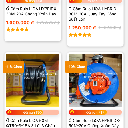
Đã bán 548
Đã bán 257
Ổ Cắm Rulo LiOA HYBRIDX-
Ổ Cắm Rulo LiOA HYBRID-
30M-20A Chống Xoắn Dây
30M-20A Quay Tay Công
Suất Lớn
Giá
Giá
1.600.000
₫
1.860.000
₫
gốc
hiện
Giá
Giá
1.250.000
₫
1.482.000
₫
là:
tại
gốc
hiện
1.860.000 ₫.
là:
là:
tại
1.600.000 ₫.
Được xếp
1.482.000 ₫.
là:
1.250.000 ₫.
hạng
5.00
Được xếp
5 sao
hạng
5.00
5 sao
-11% Giảm
-19% Giảm
Đã bán 690
Đã bán 717
Ổ Cắm Rulo LiOA 50M
Ổ Cắm Rulo LiOA HYBRIDX-
QT50-3-15A 3 Lõi 3 Chấu
50M-20A Chống Xoắn Dây