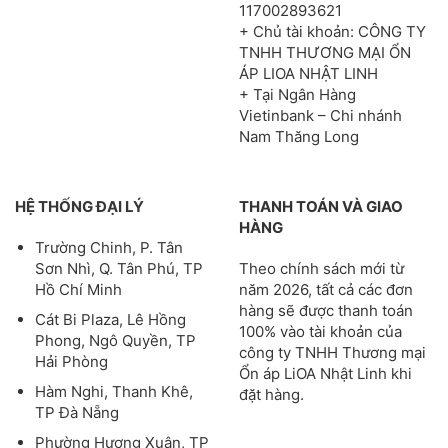
117002893621
+ Chủ tài khoản: CÔNG TY
TNHH THƯƠNG MẠI ỔN
ÁP LIOA NHẬT LINH
+ Tại Ngân Hàng
Vietinbank – Chi nhánh
Nam Thăng Long
HỆ THỐNG ĐẠI LÝ
THANH TOÁN VÀ GIAO
HÀNG
Trường Chinh, P. Tân
Theo chính sách mới từ
Sơn Nhì, Q. Tân Phú, TP
năm 2026, tất cả các đơn
Hồ Chí Minh
hàng sẽ được thanh toán
Cát Bi Plaza, Lê Hồng
100% vào tài khoản của
Phong, Ngô Quyền, TP
công ty TNHH Thương mại
Hải Phòng
Ổn áp LiOA Nhật Linh khi
Hàm Nghi, Thanh Khê,
đặt hàng.
TP Đà Nẵng
Phường Hương Xuân, TP