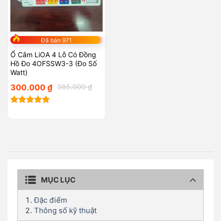
Đã bán 971
Ổ Cắm LiOA 4 Lỗ Có Đồng
Hồ Đo 4OFSSW3-3 (Đo Số
Watt)
Giá
Giá
300.000
₫
385.000
₫
gốc
hiện
là:
tại
385.000 ₫.
là:
300.000 ₫.
Được xếp
hạng
5.00
5 sao
MỤC LỤC
Đặc điểm
Thông số kỹ thuật