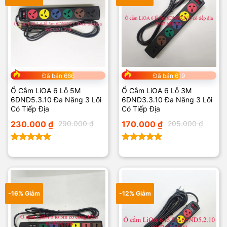
Đã bán 666
Đã bán 619
Ổ Cắm LiOA 6 Lỗ 5M
Ổ Cắm LiOA 6 Lỗ 3M
6DND5.3.10 Đa Năng 3 Lõi
6DND3.3.10 Đa Năng 3 Lõi
Có Tiếp Địa
Có Tiếp Địa
Giá
Giá
Giá
Giá
230.000
₫
290.000
₫
170.000
₫
205.000
₫
gốc
hiện
gốc
hiện
là:
tại
là:
tại
290.000 ₫.
là:
205.000 ₫.
là:
230.000 ₫.
170.000 ₫.
Được xếp
Được xếp
hạng
5.00
hạng
5.00
5 sao
5 sao
-16% Giảm
-12% Giảm