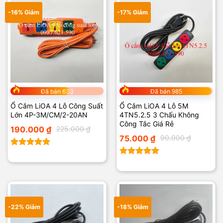
-16% Giảm
-17% Giảm
Đã bán 633
Đã bán 985
Ổ Cắm LiOA 4 Lỗ Công Suất
Ổ Cắm LiOA 4 Lỗ 5M
Lớn 4P-3M/CM/2-20AN
4TN5.2.5 3 Chấu Không
Công Tắc Giá Rẻ
Giá
Giá
190.000
₫
225.000
₫
gốc
hiện
Giá
Giá
75.000
₫
90.000
₫
là:
tại
gốc
hiện
225.000 ₫.
là:
là:
tại
190.000 ₫.
Được xếp
90.000 ₫.
là:
75.000 ₫.
hạng
5.00
Được xếp
5 sao
hạng
5.00
5 sao
-22% Giảm
-18% Giảm