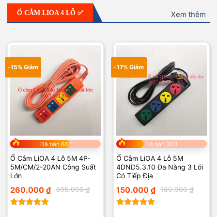
Ổ CẮM LIOA 4 LỖ ✅
Xem thêm
-15% Giảm
-17% Giảm
Đã bán 662
Đã bán 303
Ổ Cắm LiOA 4 Lỗ 5M 4P-
Ổ Cắm LiOA 4 Lỗ 5M
5M/CM/2-20AN Công Suất
4DND5.3.10 Đa Năng 3 Lõi
Lớn
Có Tiếp Địa
Giá
Giá
Giá
Giá
260.000
₫
305.000
₫
150.000
₫
180.000
₫
gốc
hiện
gốc
hiện
là:
tại
là:
tại
305.000 ₫.
là:
180.000 ₫.
là:
260.000 ₫.
150.000 ₫.
Được xếp
Được xếp