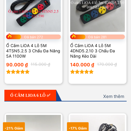
Đã bán 272
Đã bán 281
Ổ Cắm LiOA 4 Lỗ 5M
Ổ Cắm LiOA 4 Lỗ 5M
4TSN5.2.5 3 Chấu Đa Năng
4DND5.2.10 3 Chấu Đa
5A 1100W
Năng Kéo Dài
Giá
Giá
Giá
Giá
90.000
₫
115.000
₫
140.000
₫
170.000
₫
gốc
hiện
gốc
hiện
là:
tại
là:
tại
115.000 ₫.
là:
170.000 ₫.
là:
90.000 ₫.
140.000 ₫.
Được xếp
Được xếp
hạng
5.00
hạng
5.00
5 sao
5 sao
Ổ CẮM LIOA 6 LỖ ✅
Xem thêm
-21% Giảm
-17% Giảm