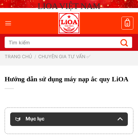
Chuyển
LIOA VIỆT NAM
đến
nội
dung
0
Tìm
kiếm:
TRANG CHỦ
/
CHUYÊN GIA TƯ VẤN ✅
Hướng dẫn sử dụng máy nạp ắc quy LiOA
Mục lục