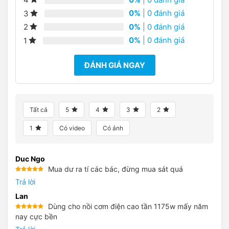
0%
| 0 đánh giá
3
0%
| 0 đánh giá
2
0%
| 0 đánh giá
1
ĐÁNH GIÁ NGAY
Tất cả
5
4
3
2
1
Có video
Có ảnh
Duc Ngo
Mua dư ra tí các bác, đừng mua sát quá
Được xếp
Trả lời
hạng
5
5
sao
Lan
Dùng cho nồi cơm điện cao tần 1175w mấy năm
Được xếp
nay cực bền
hạng
5
5
sao