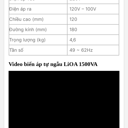
Điện áp ra
120V – 100V
Chiều cao (mm)
120
Đường kính (mm)
180
Trọng lượng (kg)
4,6
Tần số
49 ~ 62Hz
Video biến áp tự ngẫu LiOA 1500VA