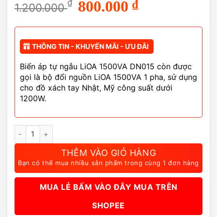
Giá
Giá
₫
800.000
₫
1.200.000
gốc
hiện
là:
tại
1.200.000 ₫.
là:
800.000 ₫.
THÔNG TIN - KHUYẾN MÃI - ƯU ĐÃI
Biến áp tự ngẫu LiOA 1500VA DN015 còn được
gọi là bộ đổi nguồn LiOA 1500VA 1 pha, sử dụng
cho đồ xách tay Nhật, Mỹ công suất dưới
1200W.
Biến Áp Tự Ngẫu LiOA 1500VA DN015 - Bộ Đổi Nguồn 1,5KVA số
THÊM VÀO GIỎ HÀNG
Bạn có thể mua nhiều sản phẩm trong cùng 1 đơn hàng
MUA LẺ BẤM VÀO ĐÂY MUA TRÊN
SHOPEE