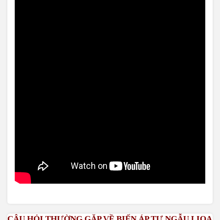
CÂU HỎI THƯỜNG GẶP VỀ BIẾN ÁP TỰ NGẪU LIOA