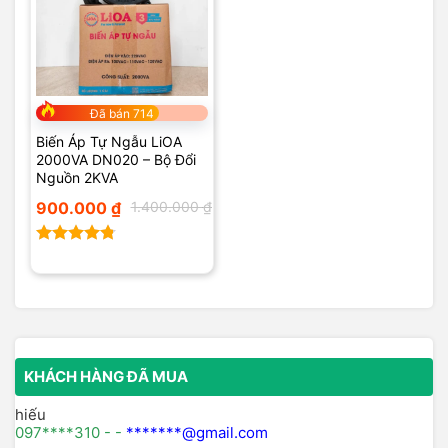
Đã bán 714
Biến Áp Tự Ngẫu LiOA
2000VA DN020 – Bộ Đổi
Nguồn 2KVA
Giá
Giá
900.000
₫
1.400.000
₫
gốc
hiện
là:
tại
1.400.000 ₫.
là:
900.000 ₫.
Được xếp
hạng
4.75
5 sao
KHÁCH HÀNG ĐÃ MUA
hiếu
097****310 - -
*******@gmail.com