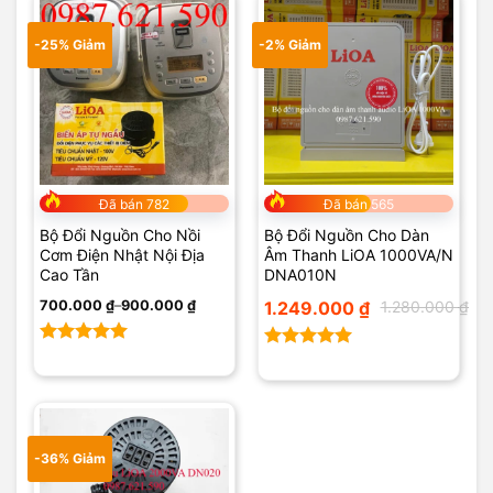
-25% Giảm
-2% Giảm
Đã bán 782
Đã bán 565
Bộ Đổi Nguồn Cho Nồi
Bộ Đổi Nguồn Cho Dàn
Cơm Điện Nhật Nội Địa
Âm Thanh LiOA 1000VA/N
Cao Tần
DNA010N
Khoảng
Giá
Giá
700.000
₫
–
900.000
₫
1.249.000
₫
1.280.000
₫
giá:
gốc
hiện
từ
là:
tại
700.000 ₫
1.280.000 ₫.
là:
Được xếp
đến
1.249.000 ₫.
Được xếp
900.000 ₫
hạng
5.00
hạng
5.00
5 sao
5 sao
-36% Giảm