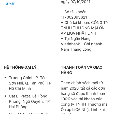
ngày 07/10/2021
Tư vấn
+ Số tài khoản:
117002893621
+ Chủ tài khoản: CÔNG TY
TNHH THƯƠNG MẠI ỔN
ÁP LIOA NHẬT LINH
+ Tại Ngân Hàng
Vietinbank – Chi nhánh
Nam Thăng Long
HỆ THỐNG ĐẠI LÝ
THANH TOÁN VÀ GIAO
HÀNG
Trường Chinh, P. Tân
Theo chính sách mới từ
Sơn Nhì, Q. Tân Phú, TP
năm 2026, tất cả các đơn
Hồ Chí Minh
hàng sẽ được thanh toán
Cát Bi Plaza, Lê Hồng
100% vào tài khoản của
Phong, Ngô Quyền, TP
công ty TNHH Thương mại
Hải Phòng
Ổn áp LiOA Nhật Linh khi