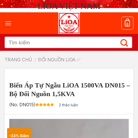
Chuyển
LIOA VIỆT NAM
đến
nội
dung
0
Tìm
kiếm:
TRANG CHỦ
/
ĐỔI NGUỒN LIOA ✅
Biến Áp Tự Ngẫu LiOA 1500VA DN015 –
Bộ Đổi Nguồn 1,5KVA
(No:
DN015
)
2 thảo luận
-33% Giảm