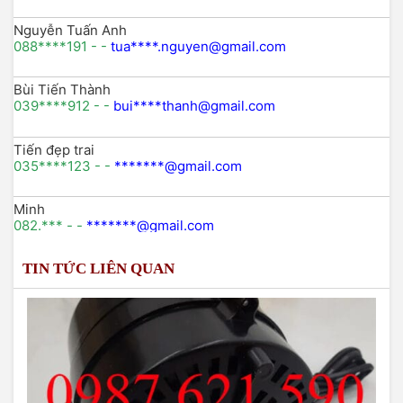
Nguyễn Tuấn Anh
088****191 - -
tua****.nguyen@gmail.com
Bùi Tiến Thành
039****912 - -
bui****thanh@gmail.com
Tiến đẹp trai
035****123 - -
*******@gmail.com
Minh
082.*** - -
*******@gmail.com
TIN TỨC LIÊN QUAN
Lê thị nhung
098xxx746 -
lenhungxxxx@gmail.com