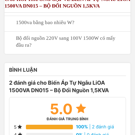
1500VA DN015 – BỘ ĐỔI NGUỒN 1,5KVA
1500va bằng bao nhiêu W?
Bộ đổi nguồn 220V sang 100V 1500W có mấy
đầu ra?
BÌNH LUẬN
2 đánh giá cho
Biến Áp Tự Ngẫu LiOA
1500VA DN015 – Bộ Đổi Nguồn 1,5KVA
5.0
ĐÁNH GIÁ TRUNG BÌNH
100%
| 2 đánh giá
5
0%
| 0 đánh giá
4