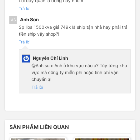
Lỏi dây quấn là đồng hay nhôm
Trả lời
Anh Son
AS
Sp lioa 1500kva giá 749k là ship tận nhà hay phải trả
tiền ship vậy shop?!
Trả lời
Nguyễn Chí Linh
@Anh son: Anh ở khu vực nào ạ? Tùy từng khu
vực mà công ty miễn phí hoặc tính phí vận
chuyển ạ!
Trả lời
SẢN PHẨM LIÊN QUAN