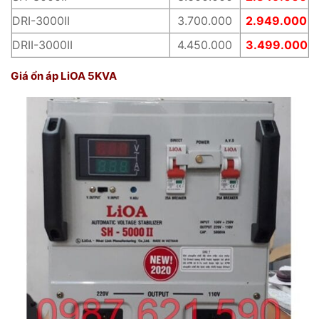
DRI-3000II
3.700.000
2.949.000
DRII-3000II
4.450.000
3.499.000
Giá ổn áp LiOA 5KVA