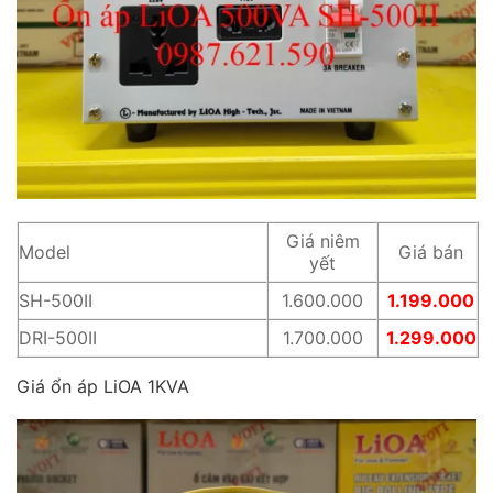
Giá niêm
Model
Giá bán
yết
SH-500II
1.600.000
1.199.000
DRI-500II
1.700.000
1.299.000
Giá ổn áp LiOA 1KVA