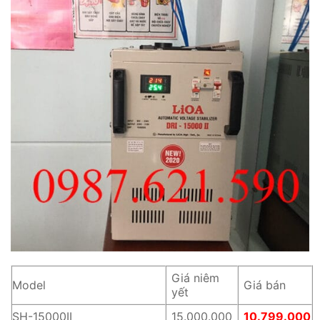
Giá niêm
Model
Giá bán
yết
SH-15000II
15.000.000
10.799.000