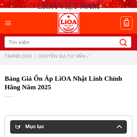
Chuyển
LIOA VIỆT NAM
đến
nội
dung
0
Tìm
kiếm:
TRANG CHỦ
/
CHUYÊN GIA TƯ VẤN ✅
Bảng Giá Ổn Áp LiOA Nhật Linh Chính
Hãng Năm 2025
Mục lục