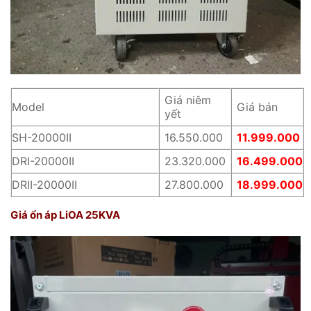
Giá niêm
Model
Giá bán
yết
SH-20000II
16.550.000
11.999.000
DRI-20000II
23.320.000
16.499.000
DRII-20000II
27.800.000
18.999.000
Giá ổn áp LiOA 25KVA