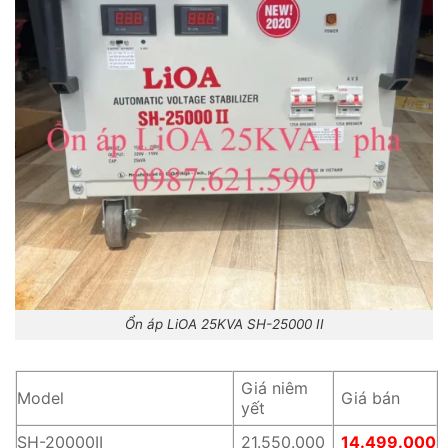
Ổn áp LiOA 25KVA SH-25000 II
Giá niêm
Model
Giá bán
yết
SH-20000II
21.550.000
14.499.000