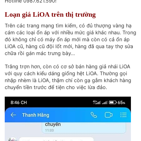
Hotline 0987.621.590!
Loạn giá LiOA trên thị trường
Trên các trang mạng tìm kiếm, có đủ thượng vàng hạ
cám các loại ổn áp với nhiều mức giá khác nhau. Trong
đó không chỉ có máy ổn áp mới mà còn có cả ổn áp
LiOA cũ, hàng cũ đội lốt mới, hàng đã qua tay thợ sửa
chữa rồi gán mác trưng bày…
Trắng trợn hơn, còn có cơ sở bán hàng giả nhái LiOA
với quy cách kiểu dáng giống hệt LiOA. Thường gọi
nhập nhèm là LiOA, thậm chí còn gạ gẫm khách hàng
chuyển tiền trước để tiện cho việc lừa đảo.