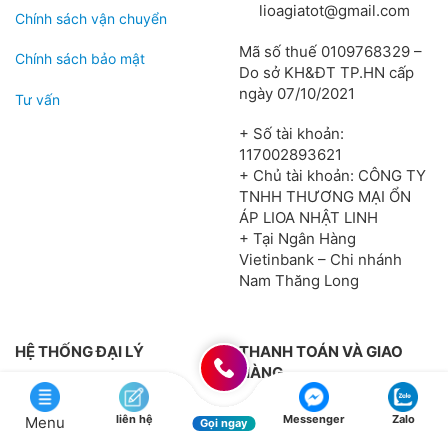
lioagiatot@gmail.com
Chính sách vận chuyển
Mã số thuế 0109768329 –
Chính sách bảo mật
Do sở KH&ĐT TP.HN cấp
ngày 07/10/2021
Tư vấn
+ Số tài khoản:
117002893621
+ Chủ tài khoản: CÔNG TY
TNHH THƯƠNG MẠI ỔN
ÁP LIOA NHẬT LINH
+ Tại Ngân Hàng
Vietinbank – Chi nhánh
Nam Thăng Long
HỆ THỐNG ĐẠI LÝ
THANH TOÁN VÀ GIAO
HÀNG
Trường Chinh, P. Tân
Theo chính sách mới từ
Sơn Nhì, Q. Tân Phú, TP
liên hệ
Messenger
Zalo
Menu
Gọi ngay
năm 2026, tất cả các đơn
Hồ Chí Minh