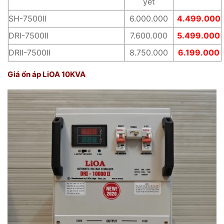
yết
SH-7500II
6.000.000
4.499.000
DRI-7500II
7.600.000
5.499.000
DRII-7500II
8.750.000
6.199.000
Giá ổn áp LiOA 10KVA