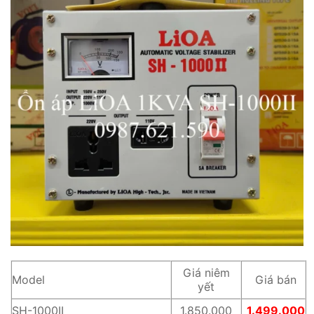
Giá niêm
Model
Giá bán
yết
SH-1000II
1.850.000
1.499.000