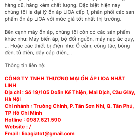
hàng cũ, hàng kém chất lượng. Đặc biệt hiện nay
chúng tôi là đại lý ổn áp LiOA cấp 1, phân phối các sản
phẩm ổn áp LiOA với mức giá tốt nhất thị trường.
Bên cạnh máy ổn áp, chúng tôi còn có các sản phẩm
khác như: Máy biến áp, bộ đổi nguồn, máy nạp ắc quy,
… Hoặc các thiết bị điện như: Ổ cắm, công tắc, bóng
đèn, tủ điện, dây cáp điện,…
Thông tin liên hệ:
CÔNG TY TNHH THƯƠNG MẠI ỔN ÁP LIOA NHẬT
LINH
Địa chỉ : Số 19/105 Doãn Kế Thiện, Mai Dịch, Cầu Giấy,
Hà Nội
Chi nhánh : Trường Chinh, P. Tân Sơn Nhì, Q. Tân Phú,
TP Hồ Chí Minh
Hotline : 0987.621.590
Website : /
Email : lioagiatot@gmail.com