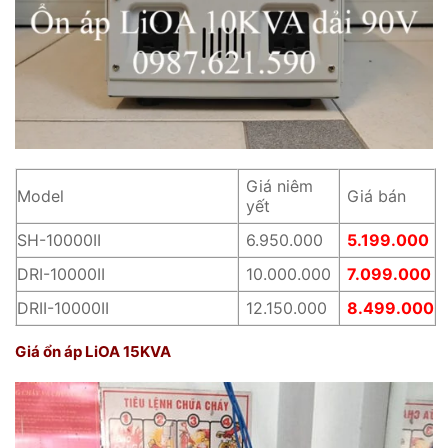
Giá niêm
Model
Giá bán
yết
SH-10000II
6.950.000
5.199.000
DRI-10000II
10.000.000
7.099.000
DRII-10000II
12.150.000
8.499.000
Giá ổn áp LiOA 15KVA