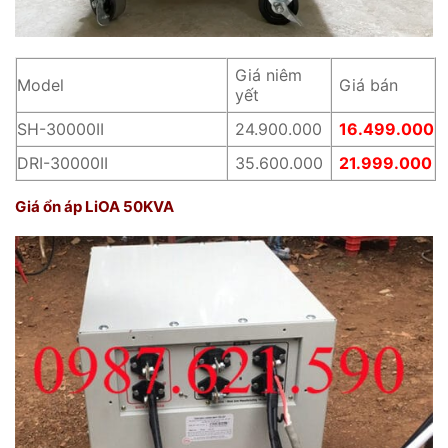
Giá niêm
Model
Giá bán
yết
SH-30000II
24.900.000
16.499.000
DRI-30000II
35.600.000
21.999.000
Giá ổn áp LiOA 50KVA