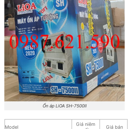
Ổn áp LiOA SH-7500II
Giá niêm
Model
Giá bán