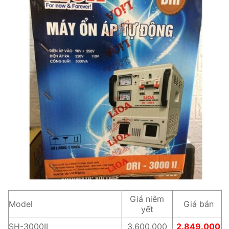
Giá niêm
Model
Giá bán
yết
SH-3000II
3.600.000
2.849.000