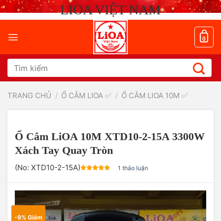
Chuyển
LIOA VIỆT NAM
đến
nội
dung
0
Tìm
kiếm:
TRANG CHỦ
/
Ổ CẮM LIOA ✅
/
Ổ CẮM LIOA 10M ✅
Ổ Cắm LiOA 10M XTD10-2-15A 3300W
Xách Tay Quay Tròn
(No:
XTD10-2-15A
)
1 thảo luận
-9% Giảm