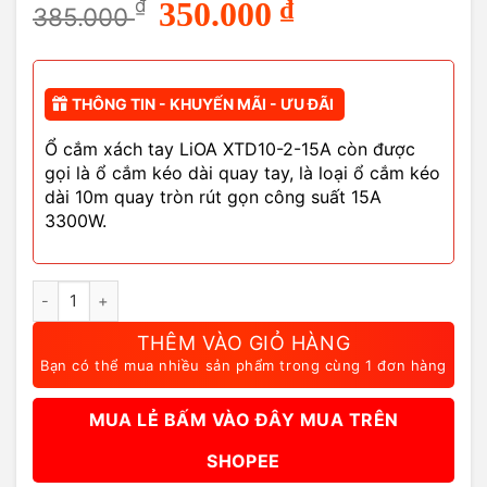
Giá
Giá
₫
350.000
₫
385.000
gốc
hiện
là:
tại
385.000 ₫.
là:
350.000 ₫.
THÔNG TIN - KHUYẾN MÃI - ƯU ĐÃI
Ổ cắm xách tay LiOA XTD10-2-15A còn được
gọi là ổ cắm kéo dài quay tay, là loại ổ cắm kéo
dài 10m quay tròn rút gọn công suất 15A
3300W.
Ổ Cắm LiOA 10M XTD10-2-15A 3300W Xách Tay Quay Tròn số 
THÊM VÀO GIỎ HÀNG
Bạn có thể mua nhiều sản phẩm trong cùng 1 đơn hàng
MUA LẺ BẤM VÀO ĐÂY MUA TRÊN
SHOPEE