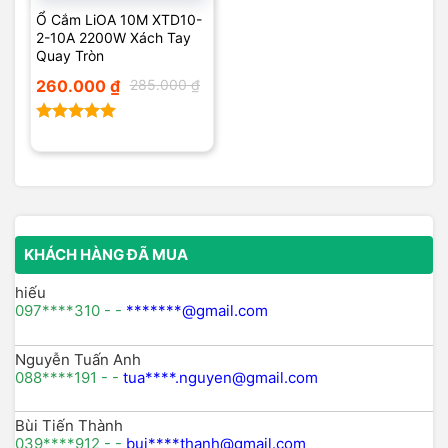
Ổ Cắm LiOA 10M XTD10-
2-10A 2200W Xách Tay
Quay Tròn
Giá
Giá
260.000
₫
285.000
₫
gốc
hiện
là:
tại
285.000 ₫.
là:
260.000 ₫.
Được xếp
hạng
5.00
5 sao
KHÁCH HÀNG ĐÃ MUA
hiếu
097****310 - -
*******@gmail.com
Nguyễn Tuấn Anh
088****191 - -
tua****.nguyen@gmail.com
Bùi Tiến Thành
039****912 - -
bui****thanh@gmail.com