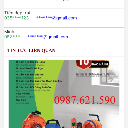
Tiến đẹp trai
035****123 - -
*******@gmail.com
Minh
082.*** - -
*******@gmail.com
TIN TỨC LIÊN QUAN
Lê thị nhung
098xxx746 -
lenhungxxxx@gmail.com