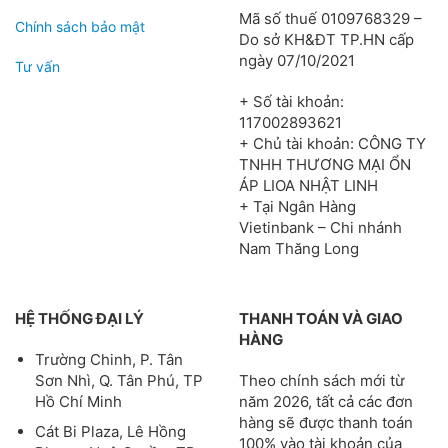
Mã số thuế 0109768329 –
Chính sách bảo mật
Do sở KH&ĐT TP.HN cấp
ngày 07/10/2021
Tư vấn
+ Số tài khoản:
117002893621
+ Chủ tài khoản: CÔNG TY
TNHH THƯƠNG MẠI ỔN
ÁP LIOA NHẬT LINH
+ Tại Ngân Hàng
Vietinbank – Chi nhánh
Nam Thăng Long
HỆ THỐNG ĐẠI LÝ
THANH TOÁN VÀ GIAO
HÀNG
Trường Chinh, P. Tân
Theo chính sách mới từ
Sơn Nhì, Q. Tân Phú, TP
năm 2026, tất cả các đơn
Hồ Chí Minh
hàng sẽ được thanh toán
Cát Bi Plaza, Lê Hồng
100% vào tài khoản của