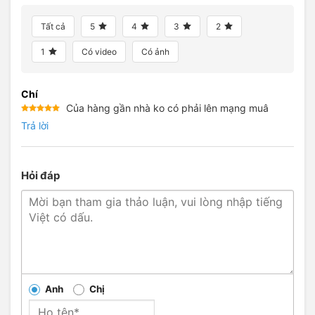
Tất cả
5
4
3
2
1
Có video
Có ảnh
Chí
Của hàng gần nhà ko có phải lên mạng muâ
Được xếp
Trả lời
hạng
5
5
sao
Hỏi đáp
Anh
Chị